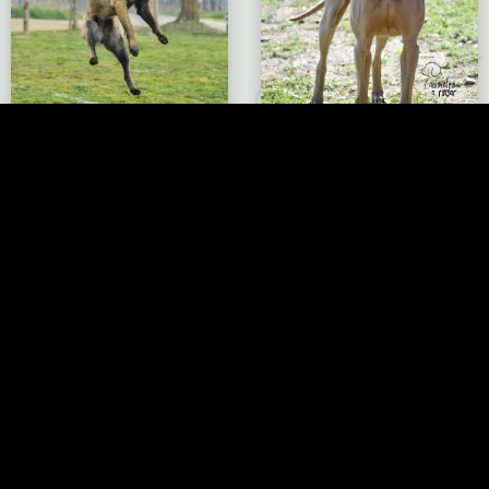
Pastor Belga Malinois – NO
Braco de Weimar
DISPONIBLE