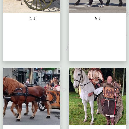
15 J
9 J