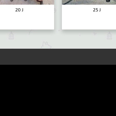
20 J
25 J