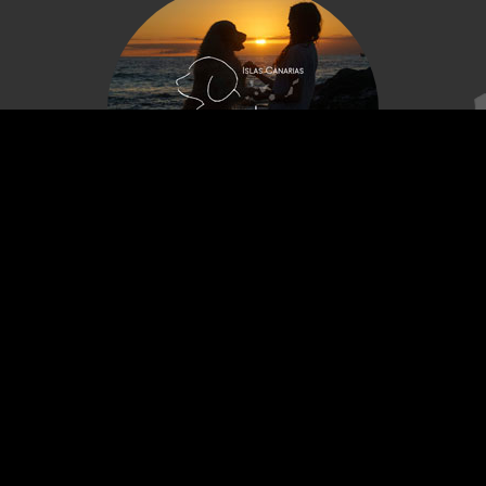
Visítanos también:
Animales a Rodar en Islas Canarias
Contáctanos ahora
¿Tienes alguna consulta? llámanos al 647 60 30 40 o
envíanos un email a carles@animalesarodar.com
Contáctanos