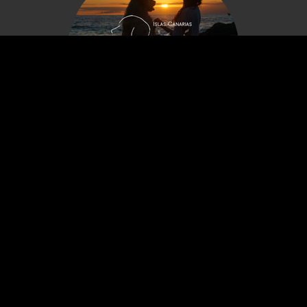
Visítanos también:
Animales a Rodar en Islas Canarias
Contáctanos ahora
¿Tienes alguna consulta? llámanos al 647 60 30 40 o
envíanos un email a carles@animalesarodar.com
Contáctanos