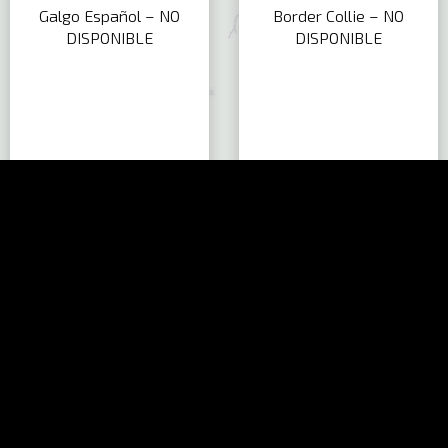
Galgo Español – NO
Border Collie – NO
DISPONIBLE
DISPONIBLE
Pastor Belga Malinois – NO
Rough Collie – NO
DISPONIBLE
DISPONIBLE