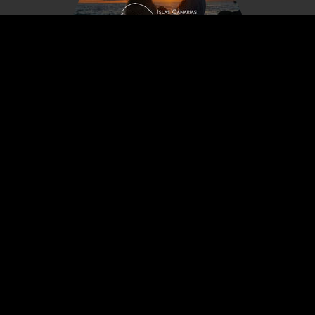
Visítanos también:
Animales a Rodar en Islas Canarias
Contáctanos ahora
¿Tienes alguna consulta? llámanos al 647 60 30 40 o
envíanos un email a carles@animalesarodar.com
Contáctanos